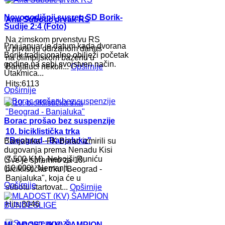
Novogodišnji susret: SD Borik-
Ana Subotic prvak RS
Sudije 2:4 (Foto)
Na zimskom prvenstvu RS
Prvi januar je datum kada dvorana
u plivanju odrzanom danas
Borik tradicionalno obilježi početak
na olimpijskom bazenu u
godine na sebi svojstven način.
Banjaluci nekoli...
Opširnije
Utakmica...
Hits:6113
Opširnije
Borac prošao bez suspenzije
10. biciklistička trka
"Beograd - Banjaluka"
Banjaluka - FK Borac izmirili su
dugovanja prema Nenadu Kisi
(7.500 KM), Nebojši Runiću
Sve je spremno za 10.
(10.000), Nemanji...
biciklističku trku "Beograd -
Banjaluka", koja će u
Opširnije
subotu startovat...
Opširnije
Hits:8046
MLADOST (KV) ŠAMPION