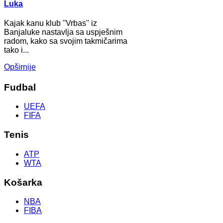
Luka
Kajak kanu klub ''Vrbas'' iz
Banjaluke nastavlja sa uspješnim
radom, kako sa svojim takmičarima
tako i...
Opširnije
Fudbal
UEFA
FIFA
Tenis
ATP
WTA
Košarka
NBA
FIBA