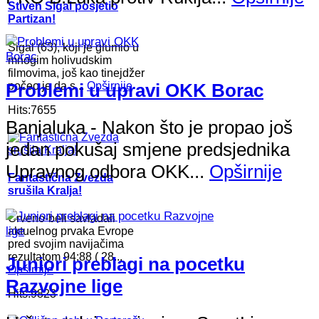
Stiven Sigal posjetio
Partizan!
Sigal (63), koji je glumio u
mnogim holivudskim
filmovima, još kao tinejdžer
počeo je da s...
Opširnije
Problemi u upravi OKK Borac
Hits:7655
Banjaluka - Nakon što je propao još
jedan pokušaj smjene predsjednika
Upravnog odbora OKK...
Opširnije
Fantastična Zvezda
srušila Kralja!
Crveno-beli savladali
aktuelnog prvaka Evrope
pred svojim navijačima
rezultatom 94:88 ( 28...
Juniori preblagi na pocetku
Opširnije
Razvojne lige
Hits:9823