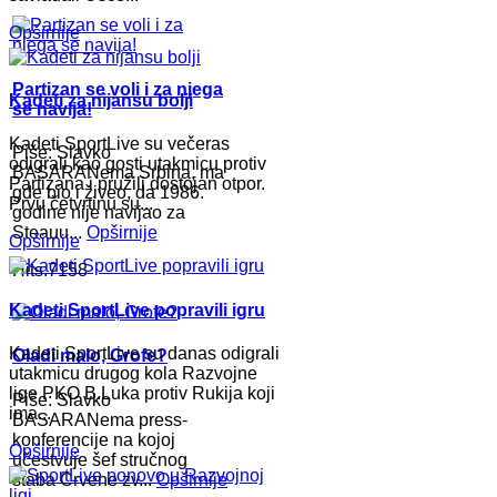
Opširnije
Partizan se voli i za njega
Kadeti za nijansu bolji
se navija!
Kadeti SportLive su večeras
Piše: Slavko
odigrali kao gosti utakmicu protiv
BASARANema Srbina, ma
Partizana i pružili dostojan otpor.
gde bio i živeo, da 1986.
Prvu četvrtinu su...
godine nije navijao za
Steauu...
Opširnije
Opširnije
Hits:7158
Kadeti SportLive popravili igru
Kadeti SportLive su danas odigrali
Oladi malo, Grofe?
utakmicu drugog kola Razvojne
lige PKO B.Luka protiv Rukija koji
Piše: Slavko
ima...
BASARANema press-
konferencije na kojoj
Opširnije
učestvuje šef stručnog
štaba Crvene zv...
Opširnije