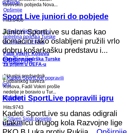
lavovskih pobjeda Nova...
Opširnije
Sport Live juniori do pobjede
Hits:8486
Juniori SportLive su danas kao
domaćini iako oslabljeni pružili vrlo
dobru košarkašku predstavu i...
Fadil Vokrri: Kosovu
Opširnije
potrebna podrška Turske
za prijem u UEFA-u
Aktuelni predsednik
Fudbalskog saveza
Kosova, Fadil Vokrri prošle
nedelje je boravio u Tur...
Kadeti SportLive popravili igru
Opširnije
Hits:9743
Kadeti SportLive su danas odigrali
utakmicu drugog kola Razvojne lige
PKO B.Luka protiv Rukija...
Opširnije