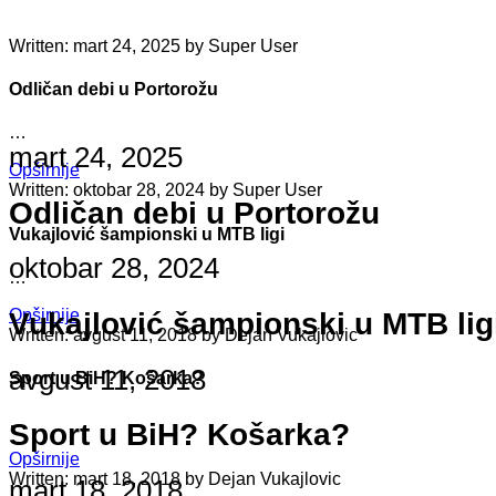
Written: mart 24, 2025 by Super User
Odličan debi u Portorožu
…
mart 24, 2025
Opširnije
Written: oktobar 28, 2024 by Super User
Odličan debi u Portorožu
Vukajlović šampionski u MTB ligi
oktobar 28, 2024
…
Opširnije
Vukajlović šampionski u MTB lig
Written: avgust 11, 2018 by Dejan Vukajlovic
avgust 11, 2018
Sport u BiH? Košarka?
…
Sport u BiH? Košarka?
Opširnije
Written: mart 18, 2018 by Dejan Vukajlovic
mart 18, 2018