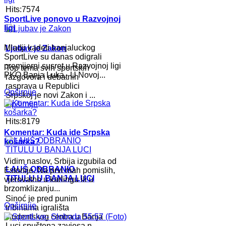
Hits:7574
SportLive ponovo u Razvojnoj
ligi
Mladji kadeti banjaluckog
Ljubav je Zakon
SportLive su danas odigrali
premijerni susret u Razvojnoj ligi
Top tema svih sportskih
PKO Banja Luka. U Novoj...
razgovora i debatnih
rasprava u Republici
Opširnije
Srpskoj je novi Zakon i ...
Opširnije
Hits:8179
Komentar: Kuda ide Srpska
košarka?
Vidim naslov, Srbija izgubila od
LAUŠ ODBRANIO
Estonije. Na prvi mah pomislih,
TITULU U BANJA LUCI
vjerovatno u karlingu ili u
brzomklizanju...
Sinoć je pred punim
Opširnije
tribinama igrališta
studentskog centra u Banja
Luci spuštena zavjesa n...