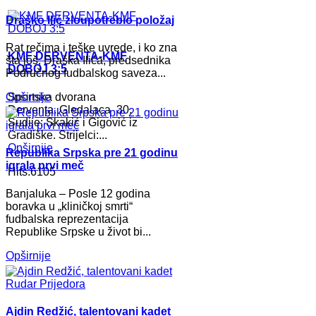
Draško Ilić zloupotrebio položaj
Rat rečima i teške uvrede, i ko zna
KMF DERVENTA-KMF
šta još, Draška Ilića, predsednika
DOBOJ 3:5
Područnog fudbalskog saveza...
Sportska dvorana
Opširnije
Derventa. Gledalaca 30.
Sudije: Skakić i Gigović iz
Gradiške. Strijelci:...
Opširnije
Republika Srpska pre 21 godinu
igrala prvi meč
Hits:6105
Banjaluka – Posle 12 godina
boravka u „kliničkoj smrti“
fudbalska reprezentacija
Republike Srpske u život bi...
Opširnije
Ajdin Redžić, talentovani kadet