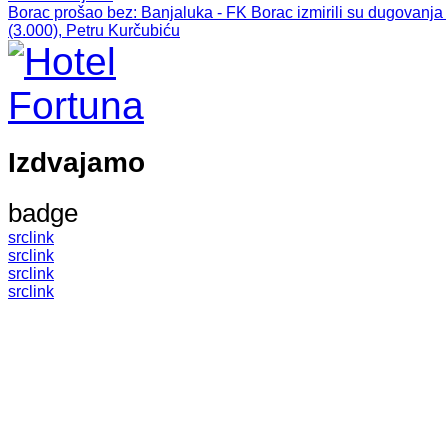
Borac prošao bez
: Banjaluka - FK Borac izmirili su dugovanj
(3.000), Petru Kurčubiću
Izdvajamo
badge
src
link
src
link
src
link
src
link