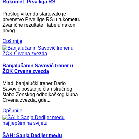
Rukomet: Prva liga RS
Prošlog vikenda startovalo je
prvenstvo Prve lige RS u rukometu.
Zvanične rezultate i tabelu nakon
prvog...
Opširnije
Banjalučanin Savović trener u
ŽOK Crvena zvezda
Mladi banjalučki trener Dario
Savović postao je član stručnog
štaba Ženskog odbojkaškog kluba
Crvena zvezda, gde...
Opširnije
ŠAH: Sanja Dedijer među