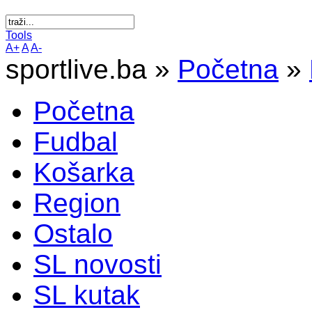
Tools
A+
A
A-
sportlive.ba »
Početna
»
Početna
Fudbal
Košarka
Region
Ostalo
SL novosti
SL kutak