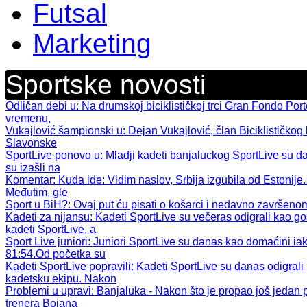
Futsal
Marketing
Sportske novosti
Odličan debi u
: Na drumskoj biciklističkoj trci Gran Fondo Por
vremenu,
Vukajlović šampionski u
: Dejan Vukajlović, član Biciklističkog 
Slavonske
SportLive ponovo u
: Mladji kadeti banjaluckog SportLive su d
su izašli na
Komentar: Kuda ide
: Vidim naslov, Srbija izgubila od Estonije.
Međutim, gle
Sport u BiH?
: Ovaj put ću pisati o košarci i nedavno završen
Kadeti za nijansu
: Kadeti SportLive su večeras odigrali kao gos
kadeti SportLive, a
Sport Live juniori
: Juniori SportLive su danas kao domaćini iak
81:54.Od početka su
Kadeti SportLive popravili
: Kadeti SportLive su danas odigral
kadetsku ekipu. Nakon
Problemi u upravi
: Banjaluka - Nakon što je propao još jeda
trenera Bojana