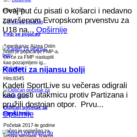
Ovaj put ću pisati o košarci i nedavno
Hits:6785
završenom Evropskom prvenstvu za
U18 na...
Opširnije
Fmp se pojačao
Amerikanac Ajzea Ostin
novo je pojačanje FMP-a.
On će za FMP nastupiti
kao pozajmljeni ig...
Kadeti za nijansu bolji
Opširnije
Hits:8345
Kadeti SportLive su večeras odigrali
kao gosti utakmicu protiv Partizana i
pružili dostojan otpor. Prvu...
Odličan početak za
Opširnije
srpski tenis
Početak 2017-te godine
počeo je uspješno za
srpske tenisere. Nakon