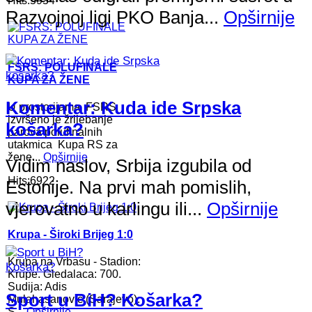
Hits:5954
Razvojnoj ligi PKO Banja...
Opširnije
FSRS: POLUFINALE
KUPA ZA ŽENE
Komentar: Kuda ide Srpska
U prostorijama FSRS
izvršeno je žrijebanje
košarka?
parova polufinalnih
utakmica Kupa RS za
žene...
Opširnije
Vidim naslov, Srbija izgubila od
Hits:6922
Estonije. Na prvi mah pomislih,
vjerovatno u karlingu ili...
Opširnije
Krupa - Široki Brijeg 1:0
Krupa na Vrbasu - Stadion:
Krupe. Gledalaca: 700.
Sudija: Adis
Sport u BiH? Košarka?
Mulahasanović (Sarajevo).
S...
Opširnije