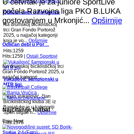
U četvrtak je za juniore SportLive
počela Razvojna liga PKO B.LUKA
Odličan debi u Portorožu
gostovanjem u Mrkonjić...
Opširnije
Na drumskoj biciklističkoj
trci Gran Fondo Portorož
2025, u najjačoj kategoriji
koja je vo...
Opširnije
Odličan debi u Por…
Hits:1259
Hits:1259 |
Ostali Sportovi
Na drumskoj biciklističkoj trci
Gran Fondo Portorož 2025, u
najjačoj kategori...
Vukajlović šampionski u
MTB ligi
Dejan Vukajlović, član
Biciklističkog kluba 3E iz
Banjaluke je u kategoriji
Najčitanije fudbal
Sport stigao n...
Opširnije
Prev
Next
Hits:1576