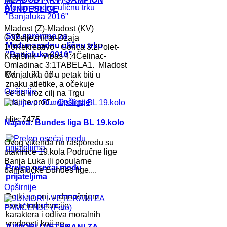
BUNDESLIGE
Mladost (Z)-Mladost (KV)
Sve spremno za
0:3Željezničar-Džaja
Međunarodnu uličnu trku
1:0Rekreativo - Gorica 3:2Polet-
"Banjaluka 2016"
Krajišnik - Vrbas 4:4Čelinac-
Omladinac 3:1TABELA1. Mladost
KV 21 18...
Banjaluka će u petak biti u
znaku atletike, a očekuje
Opširnije
se da kroz cilj na Trgu
Krajine prođ...
Opširnije
Hits:7475
Najava: Bundes liga BL 19.kolo
Ovog vikenda na rasporedu su
utakmice 19.kola Područne lige
Banja Luka ili popularne
Prelep osećaj među
banjalučke Bundes lige....
prijateljima
Opširnije
Retki su oni, u današnjem
svetu turbulencije
karaktera i odliva moralnih
vrednosti koji ne...