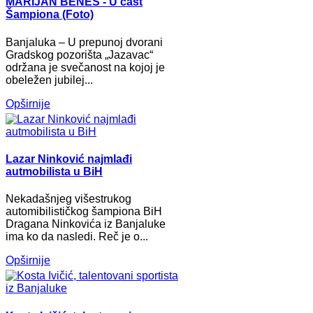
MARIJAN BENEŠ - U čast
Šampiona (Foto)
Banjaluka – U prepunoj dvorani
Gradskog pozorišta „Jazavac“
održana je svečanost na kojoj je
obeležen jubilej...
Opširnije
Lazar Ninković najmlađi
autmobilista u BiH
Nekadašnjeg višestrukog
automibilističkog šampiona BiH
Dragana Ninkovića iz Banjaluke
ima ko da nasledi. Reč je o...
Opširnije