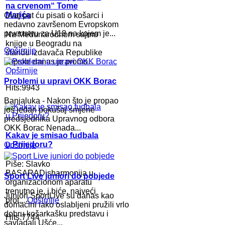
na crvenom“ Tome
Marića
Ovaj put ću pisati o košarci i
nedavno završenom Evropskom
prvenstvu za U18 na kojem je...
Na Međunarodnom sajmu
knjige u Beogradu na
Opširnije
štandu izdavača Republike
Srpske danas je promo...
Opširnije
Problemi u upravi OKK Borac
Hits:9943
Banjaluka - Nakon što je propao
još jedan pokušaj smjene
predsjednika Upravnog odbora
OKK Borac Nenada...
Kakav je smisao fudbala
u Prijedoru?
Opširnije
Piše: Slavko
BASARADisharmonija u
Sport Live juniori do pobjede
organizacionom aparatu
trenutno je, i biće, najveći
Juniori SportLive su danas kao
prot...
Opširnije
domaćini iako oslabljeni pružili vrlo
dobru košarkašku predstavu i
Hits:7744
savladali Ušće...