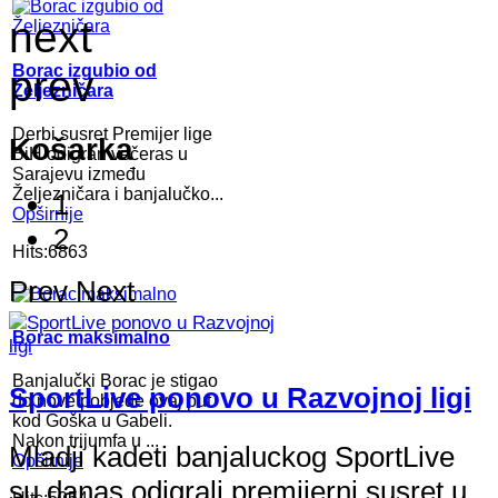
next
Borac izgubio od
prev
Željezničara
Derbi susret Premijer lige
Košarka
BiH odigran večeras u
Sarajevu između
Željezničara i banjalučko...
1
Opširnije
2
Hits:6863
Prev
Next
Borac maksimalno
Banjalučki Borac je stigao
SportLive ponovo u Razvojnoj ligi
do nove pobjede ovaj put
kod Goška u Gabeli.
Nakon trijumfa u ...
Mladji kadeti banjaluckog SportLive
Opširnije
su danas odigrali premijerni susret u