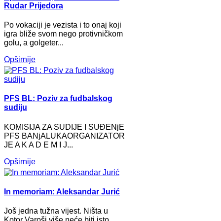
Rudar Prijedora
Po vokaciji je vezista i to onaj koji
igra bliže svom nego protivničkom
golu, a golgeter...
Opširnije
PFS BL: Poziv za fudbalskog
sudiju
KOMISIJA ZA SUDIJE I SUĐENjE
PFS BANjALUKAORGANIZATOR
JE A K A D E M I J...
Opširnije
In memoriam: Aleksandar Jurić
Još jedna tužna vijest. Ništa u
Kotor Varoši više neće biti isto.