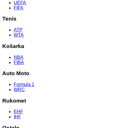
UEFA
FIFA
Tenis
ATP
WTA
Košarka
NBA
FIBA
Auto Moto
Formula 1
WRC
Rukomet
EHF
IHF
Ostalo