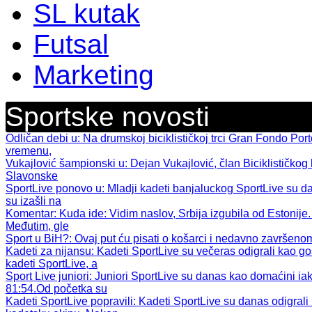
SL kutak
Futsal
Marketing
Sportske novosti
Odličan debi u
: Na drumskoj biciklističkoj trci Gran Fondo Por
vremenu,
Vukajlović šampionski u
: Dejan Vukajlović, član Biciklističkog 
Slavonske
SportLive ponovo u
: Mladji kadeti banjaluckog SportLive su d
su izašli na
Komentar: Kuda ide
: Vidim naslov, Srbija izgubila od Estonije.
Međutim, gle
Sport u BiH?
: Ovaj put ću pisati o košarci i nedavno završen
Kadeti za nijansu
: Kadeti SportLive su večeras odigrali kao gos
kadeti SportLive, a
Sport Live juniori
: Juniori SportLive su danas kao domaćini iak
81:54.Od početka su
Kadeti SportLive popravili
: Kadeti SportLive su danas odigral