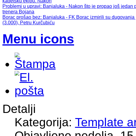
kadetsku ekipu. Nakon
Problemi u upravi
: Banjaluka - Nakon što je propao još jeda
trenera Bojana
Borac prošao bez
: Banjaluka - FK Borac izmirili su dugovanj
(3.000), Petru Kurčubiću
Menu icons
Detalji
Kategorija:
Template ar
Objavljeno nedelja, 15