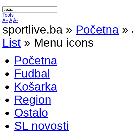
Tools
A+
A
A-
sportlive.ba »
Početna
»
List
»
Menu icons
Početna
Fudbal
Košarka
Region
Ostalo
SL novosti